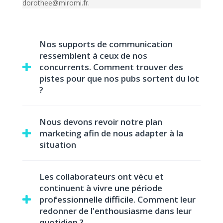
dorothee@miromi.fr.
Nos supports de communication
ressemblent à ceux de nos
concurrents. Comment trouver des
pistes pour que nos pubs sortent du lot
?
Nous devons revoir notre plan
marketing afin de nous adapter à la
situation
Le contexte a changé certes. Votre plan marketing
Les collaborateurs ont vécu et
n’est pour autant pas totalement obsolète. Il est
continuent à vivre une période
pertinent d’en réévaluer certains points, pas forcément
professionnelle difficile. Comment leur
ceux que vous imaginez.
redonner de l'enthousiasme dans leur
Réinjecter les valeurs de votre
quotidien ?